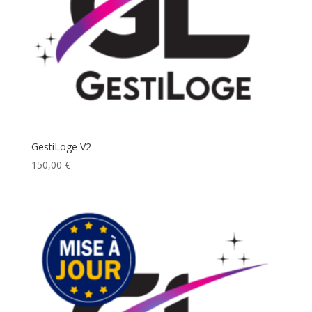
GestiLoge V2
150,00
€